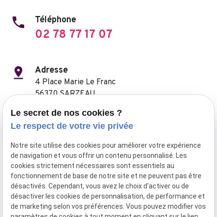
phone
Téléphone
02 78 77 17 07
pin_drop
Adresse
4 Place Marie Le Franc
56370 SARZEAU
Le secret de nos cookies ?
Réseaux
scatter_plot
Le respect de votre vie privée
Notre site utilise des cookies pour améliorer votre expérience
de navigation et vous offrir un contenu personnalisé. Les
cookies strictement nécessaires sont essentiels au
fonctionnement de base de notre site et ne peuvent pas être
désactivés. Cependant, vous avez le choix d'activer ou de
désactiver les cookies de personnalisation, de performance et
de marketing selon vos préférences. Vous pouvez modifier vos
paramètres de cookies à tout moment en cliquant sur le lien