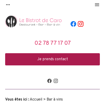
Panneau de gestion des cookies
more_horiz
menu
02 78 77 17 07
Je prends contact
Vous êtes ici :
Accueil
> Bar à vins