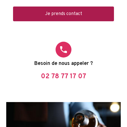
Je prends contact
phone
Besoin de nous appeler ?
02 78 77 17 07